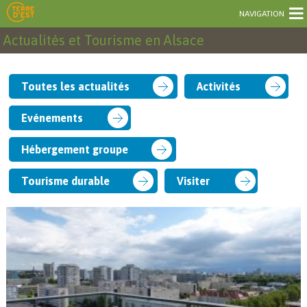
NAVIGATION
Actualités et Tourisme en Alsace
Toutes les actualités
Activités
Evénements
Hébergement groupe
Tourisme durable
Visiter