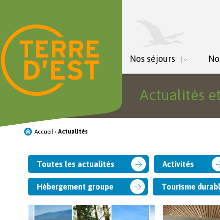
Nos séjours
No
Actualités e
Accueil
›
Actualités
Toutes les actualités
Activités
Hébergement groupe
Tourisme durab