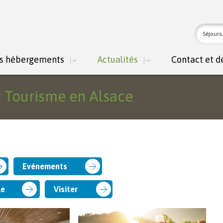
For
Recher
rec
s hébergements
Actualités
Contact et d
t Tourisme en Alsace
Evénements
le
Visiter