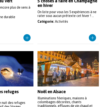
du Vert
5 choses à faire en Champagne
en hiver
encore plus de sens à
On liste pour vous les 5 expériences à ne
rater sous aucun prétexte cet hiver ! ...
me durable
Catégorie:
Activités
es refuges
Noël en Alsace
Illuminations féeriques, maisons à
colombages décorées, chants
e nuit des refuges
traditionnels, effluves de vin chaud et
if des Vosges ...