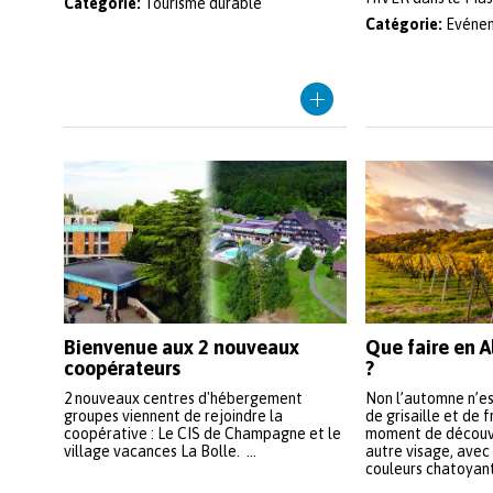
Catégorie:
Tourisme durable
Catégorie:
Evéne
Bienvenue aux 2 nouveaux
Que faire en 
coopérateurs
?
2 nouveaux centres d'hébergement
Non l’automne n’e
groupes viennent de rejoindre la
de grisaille et de fr
coopérative : Le CIS de Champagne et le
moment de découvri
village vacances La Bolle. ...
autre visage, avec
couleurs chatoyante