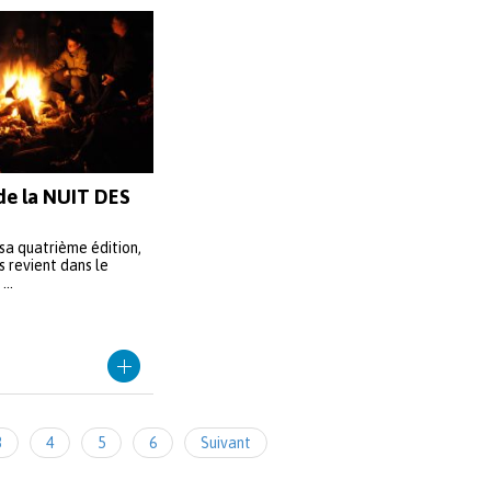
de la NUIT DES
sa quatrième édition,
s revient dans le
..
3
4
5
6
Suivant