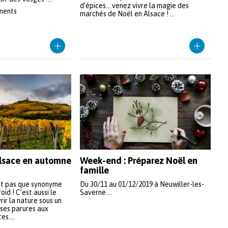
d’épices… venez vivre la magie des
ments
marchés de Noël en Alsace ! ...
Alsace en automne
Week-end : Préparez Noël en
famille
st pas que synonyme
Du 30/11 au 01/12/2019 à Neuwiller-les-
oid ! C’est aussi le
Saverne ...
r la nature sous un
 ses parures aux
s....