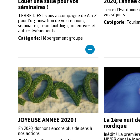
Louer une salle pour vos
2020, l'année 
séminaires !
Terre d'Est donne 
vos séjours ...
TERRE D'EST vous accompagne de A à Z
pour l’organisation de vos réunions,
Catégorie:
Touris
séminaires, team buildings, incentives et
autres événements. ...
Catégorie:
Hébergement groupe
JOYEUSE ANNEE 2020 !
La 1ère nuit d
nordique
En 2020, donnons encore plus de sens à
nos actions......
Inédit ! La premièr
HIVER dans le Mass