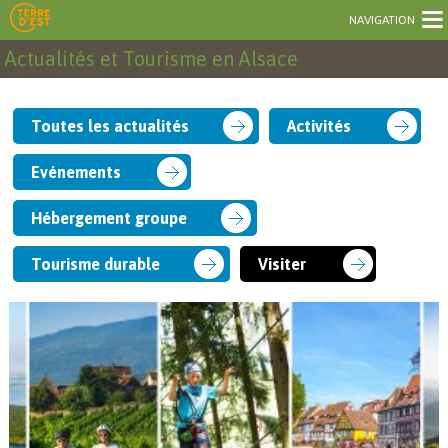
NAVIGATION
Actualités et Tourisme en Alsace
Toutes les actualités
Activités
Evénements
Hébergement groupe
Tourisme durable
Visiter