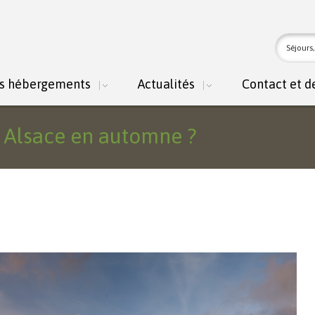
For
Recher
rec
s hébergements
Actualités
Contact et d
n Alsace en automne ?