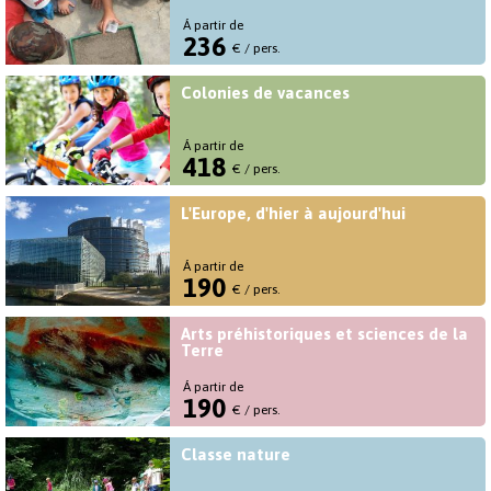
Á partir de
236
€ / pers.
Colonies de vacances
Á partir de
418
€ / pers.
L'Europe, d'hier à aujourd'hui
Á partir de
190
€ / pers.
Arts préhistoriques et sciences de la
Terre
Á partir de
190
€ / pers.
Classe nature