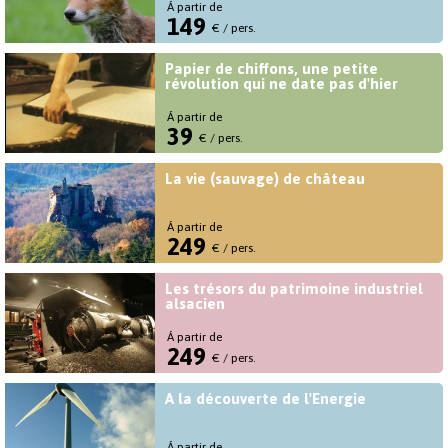
Á partir de
149
€ / pers.
Papier de chiffons, une petite
révolution qui ne date pas d'hier
Á partir de
39
€ / pers.
La vie (sauvage) de château
Á partir de
249
€ / pers.
Les trésors du patrimoine industriel
alsacien
Á partir de
249
€ / pers.
A la découverte de l'Energie
Á partir de