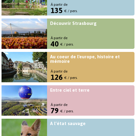
Á partir de
135
€ / pers.
Découvrir Strasbourg
Á partir de
40
€ / pers.
Au coeur de l'europe, histoire et
mémoire
Á partir de
126
€ / pers.
Entre ciel et terre
Á partir de
79
€ / pers.
A l’état sauvage