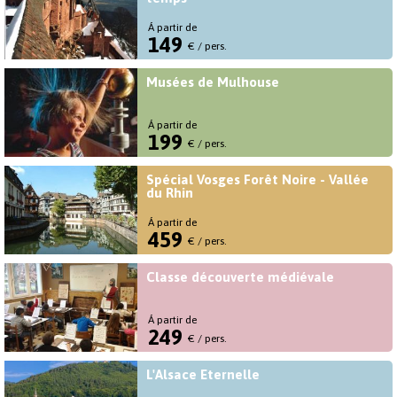
Á partir de
149
€ / pers.
Musées de Mulhouse
Á partir de
199
€ / pers.
Spécial Vosges Forêt Noire - Vallée
du Rhin
Á partir de
459
€ / pers.
Classe découverte médiévale
Á partir de
249
€ / pers.
L'Alsace Eternelle