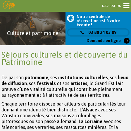
NAVIGATION
Notre centrale de
réservation est à votre
écoute !
03 88 24 03 09
Culture et patrimoine
Demande en ligne
Séjours culturels et découverte du
Patrimoine
De par son
patrimoine
, ses
institutions culturelles
, ses
lieux
de diffusion
, ses
festivals
et ses
artistes
, le Grand Est fait
preuve d’une vitalité culturelle qui contribue pleinement
au rayonnement et à l’attractivité de ses territoires.
Chaque territoire dispose par ailleurs de particularités leur
donnant une identité bien distincte. L’
Alsace
avec ses
Winstub conviviales, ses maisons à colombages
pittoresques ou son passé allemand. La
Lorraine
avec ses
faïenceries, ses verreries, ses ressources minières. Et la