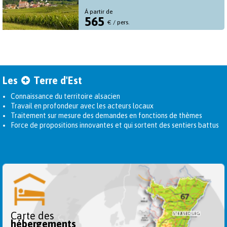
Á partir de
565
€ / pers.
Les
Terre d'Est
Connaissance du territoire alsacien
Travail en profondeur avec les acteurs locaux
Traitement sur mesure des demandes en fonctions de thèmes
Force de propositions innovantes et qui sortent des sentiers battus
Carte des
hébergements