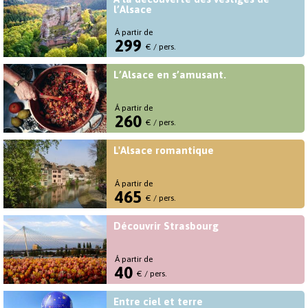
l’Alsace
Á partir de
299
€ / pers.
L’Alsace en s’amusant.
Á partir de
260
€ / pers.
L'Alsace romantique
Á partir de
465
€ / pers.
Découvrir Strasbourg
Á partir de
40
€ / pers.
Entre ciel et terre