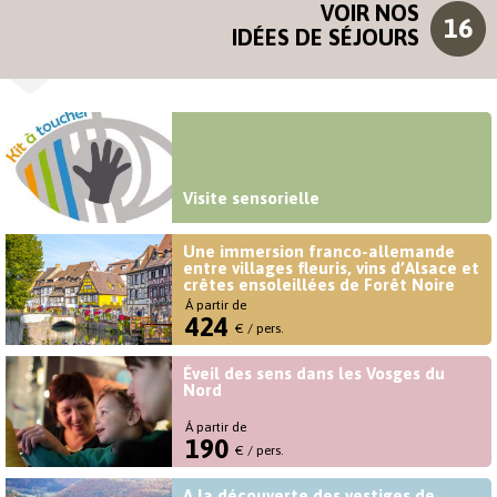
VOIR NOS
16
IDÉES DE SÉJOURS
16
Idées de séjours
Visite sensorielle
Une immersion franco-allemande
entre villages fleuris, vins d’Alsace et
crêtes ensoleillées de Forêt Noire
Á partir de
424
€ / pers.
Éveil des sens dans les Vosges du
Nord
Á partir de
190
€ / pers.
A la découverte des vestiges de