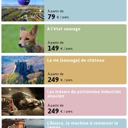
Á partir de
79
€ / pers.
A l’état sauvage
Á partir de
149
€ / pers.
La vie (sauvage) de château
Á partir de
249
€ / pers.
Les trésors du patrimoine industriel
alsacien
Á partir de
249
€ / pers.
L'Alsace, la machine à remonter le
temps