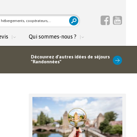
mulaire de
cher
herche
evis
Qui sommes-nous ?
Découvrez d'autres idées de séjours
"Randonnées"