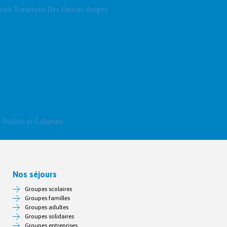
rance Traversée Des Hautes Vosges
Publish at Calameo
Nos séjours
Groupes scolaires
Groupes familles
Groupes adultes
Groupes solidaires
Groupes entreprises