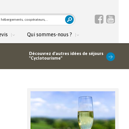
mulaire de
cher
herche
evis
Qui sommes-nous ?
Découvrez d'autres idées de séjours
"Cyclotourisme"