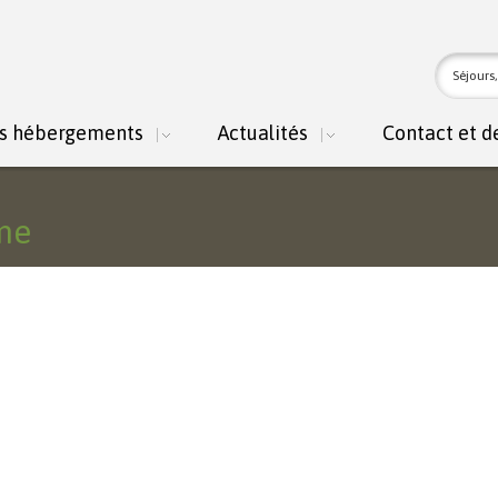
For
Recher
rec
s hébergements
Actualités
Contact et d
me