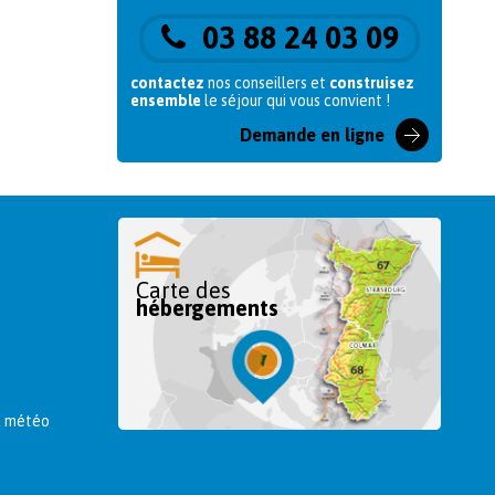
03 88 24 03 09
contactez
nos conseillers et
construisez
ensemble
le séjour qui vous convient !
Demande en ligne
Carte des
hébergements
la météo