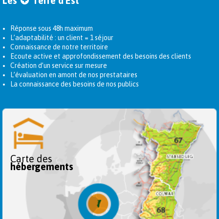
Les
Terre d'Est
Réponse sous 48h maximum
L’adaptabilité : un client = 1 séjour
Connaissance de notre territoire
Ecoute active et approfondissement des besoins des clients
Création d’un service sur mesure
L’évaluation en amont de nos prestataires
La connaissance des besoins de nos publics
Carte des
hébergements