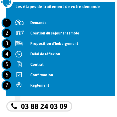
Les étapes de traitement de votre demande
1
Demande
2
Création du séjour ensemble
3
Proposition d’hébergement
4
Délai de réflexion
5
Contrat
6
Confirmation
7
Règlement
03 88 24 03 09