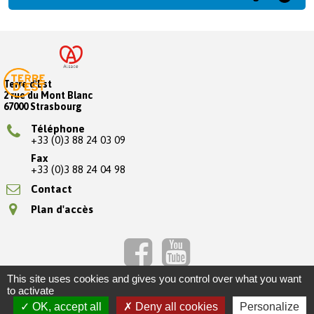
Terre d'Est
2 rue du Mont Blanc
67000 Strasbourg
Téléphone
+33 (0)3 88 24 03 09
Fax
+33 (0)3 88 24 04 98
Contact
Plan d'accès
This site uses cookies and gives you control over what you want
to activate
OK, accept all
Deny all cookies
Personalize
Crédits
Mentions légales
Plan d'accès