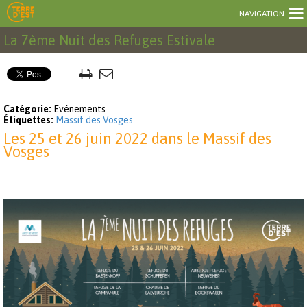
NAVIGATION
La 7ème Nuit des Refuges Estivale
Catégorie:
Evénements
Étiquettes:
Massif des Vosges
Les 25 et 26 juin 2022 dans le Massif des
Vosges